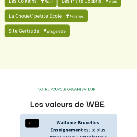
Les Co'kains
Les P'tits Colibris
Kain
Kain
La Chouet' petite École
Frasnes
Site Gertrude
Brugelette
NOTRE POUVOIR ORGANISATEUR
Les valeurs de WBE
Wallonie-Bruxelles
Enseignement
est le plus