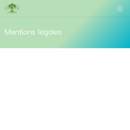
Se rendre au contenu
Mentions légales