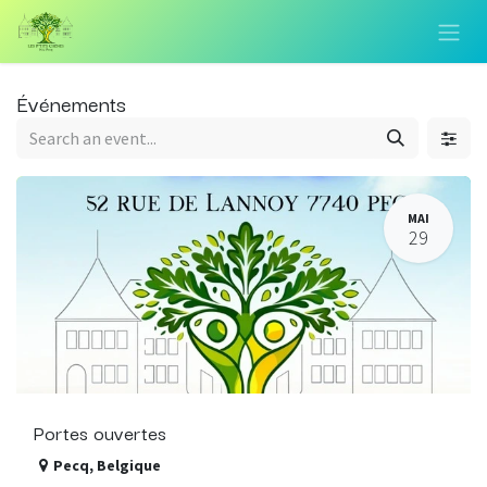
Se rendre au contenu
Événements
MAI
29
Portes ouvertes
Pecq
,
Belgique